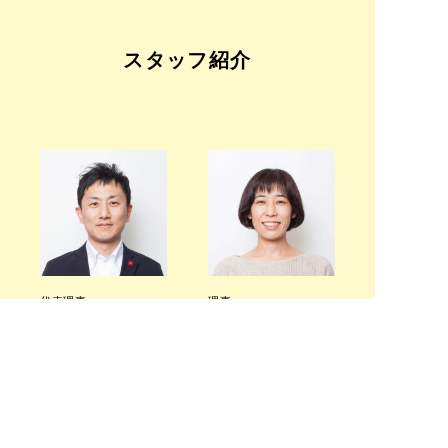
スタッフ紹介
代表理事
理事
河内 崇典
枡谷 礼路