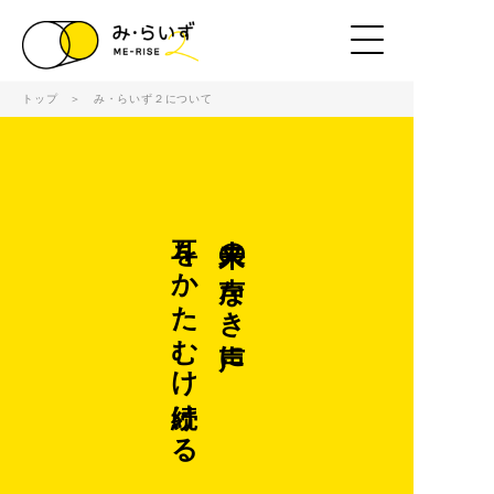
トップ
＞ み・らいず２について
耳をかたむけ続ける
未来の声なき声に